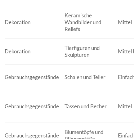
Keramische
Dekoration
Wandbilder und
Mittel
Reliefs
Tierfiguren und
Dekoration
Mittel bi
Skulpturen
Gebrauchsgegenstände
Schalen und Teller
Einfach b
Gebrauchsgegenstände
Tassen und Becher
Mittel
Blumentöpfe und
Gebrauchsgegenstände
Einfach b
Pflanzgefäße