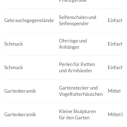
Seifenschalen und
Gebrauchsgegenstände
Einfach
Seifenspender
Ohrringe und
Schmuck
Einfach b
Anhänger
Perlen für Ketten
Schmuck
Einfach
und Armbänder
Gartenstecker und
Gartenkeramik
Mittel
Vogelfutterhäuschen
Kleine Skulpturen
Gartenkeramik
Mittel bi
für den Garten