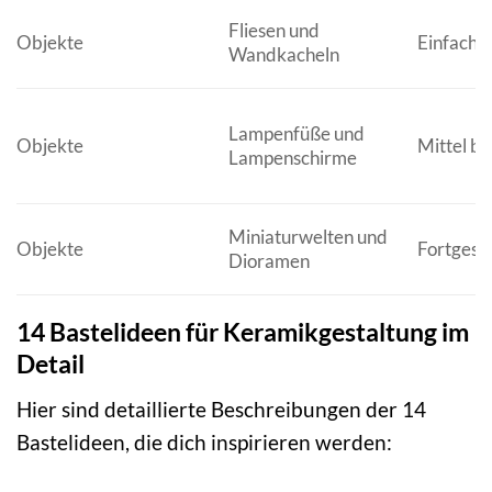
Fliesen und
Objekte
Einfach b
Wandkacheln
Lampenfüße und
Objekte
Mittel bi
Lampenschirme
Miniaturwelten und
Objekte
Fortgesc
Dioramen
14 Bastelideen für Keramikgestaltung im
Detail
Hier sind detaillierte Beschreibungen der 14
Bastelideen, die dich inspirieren werden: