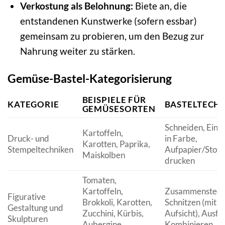
Verkostung als Belohnung:
Biete an, die
entstandenen Kunstwerke (sofern essbar)
gemeinsam zu probieren, um den Bezug zur
Nahrung weiter zu stärken.
Gemüse-Bastel-Kategorisierung
BEISPIELE FÜR
KATEGORIE
BASTELTECH
GEMÜSESORTEN
Schneiden, Eint
Kartoffeln,
Druck- und
in Farbe,
Karotten, Paprika,
Stempeltechniken
Aufpapier/Stoff
Maiskolben
drucken
Tomaten,
Kartoffeln,
Zusammensteck
Figurative
Brokkoli, Karotten,
Schnitzen (mit
Gestaltung und
Zucchini, Kürbis,
Aufsicht), Ausf
Skulpturen
Aubergine,
Kombinieren