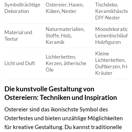
Symbolträchtige
Ostereier, Hasen,
Tischdeko,
Dekoration
Küken, Nester
Keramikhäschen
DIY-Nester
Naturmaterialien,
Moosdekoration
Material und
Stoffe, Holz,
Leinentischläufer
Textur
Keramik
Holzfiguren
Kleine
Lichterketten,
Lichterketten,
Licht und Duft
Kerzen, ätherische
Duftkerzen, fris
Öle
Kräuter
Die kunstvolle Gestaltung von
Ostereiern: Techniken und Inspiration
Ostereier sind das ikonischste Symbol des
Osterfestes und bieten unzählige Möglichkeiten
für kreative Gestaltung. Du kannst traditionelle