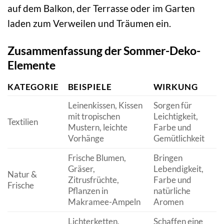
auf dem Balkon, der Terrasse oder im Garten
laden zum Verweilen und Träumen ein.
Zusammenfassung der Sommer-Deko-
Elemente
KATEGORIE
BEISPIELE
WIRKUNG
Leinenkissen, Kissen
Sorgen für
mit tropischen
Leichtigkeit,
Textilien
Mustern, leichte
Farbe und
Vorhänge
Gemütlichkeit
Frische Blumen,
Bringen
Gräser,
Lebendigkeit,
Natur &
Zitrusfrüchte,
Farbe und
Frische
Pflanzen in
natürliche
Makramee-Ampeln
Aromen
Lichterketten,
Schaffen eine