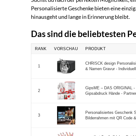
Personalisierte Geschenke bieten eine einzig
hinausgeht und lange in Erinnerung bleibt.
Das sind die beliebtesten 
RANK
VORSCHAU
PRODUKT
CHRISCK design Personalisie
1
& Namen Gravur - Individuell
GipsME – DAS ORIGINAL - 3
2
Gipsabdruck Hände - Partner
Personalisiertes Geschenk S
3
Bilderrahmen mit QR Code &