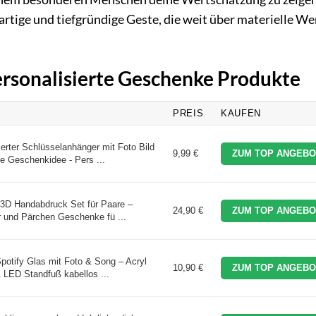
artige und tiefgründige Geste, die weit über materielle We
Personalisierte Geschenke Produkte
PREIS
KAUFEN
rter Schlüsselanhänger mit Foto Bild
9,99 €
ZUM TOP ANGEBO
e Geschenkidee - Pers ...
D Handabdruck Set für Paare –
24,90 €
ZUM TOP ANGEBO
 und Pärchen Geschenke fü ...
potify Glas mit Foto & Song – Acryl
10,90 €
ZUM TOP ANGEBO
 LED Standfuß kabellos ...