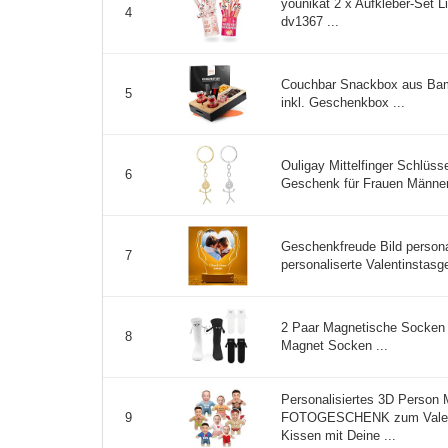
younikat 2 x Aufkleber-Set L
4
dv1367 ...
Couchbar Snackbox aus Bam
5
inkl. Geschenkbox ...
Ouligay Mittelfinger Schlüsse
6
Geschenk für Frauen Männer 
Geschenkfreude Bild personal
7
personaliserte Valentinstas
2 Paar Magnetische Socken
8
Magnet Socken ...
Personalisiertes 3D Person
FOTOGESCHENK zum Valenti
9
Kissen mit Deine ...