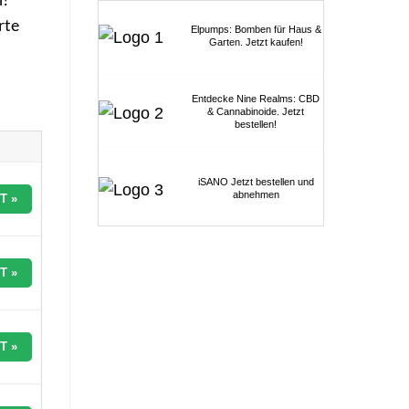
rte
Elpumps: Bomben für Haus &
Garten. Jetzt kaufen!
Entdecke Nine Realms: CBD
& Cannabinoide. Jetzt
bestellen!
iSANO Jetzt bestellen und
abnehmen
T »
T »
T »