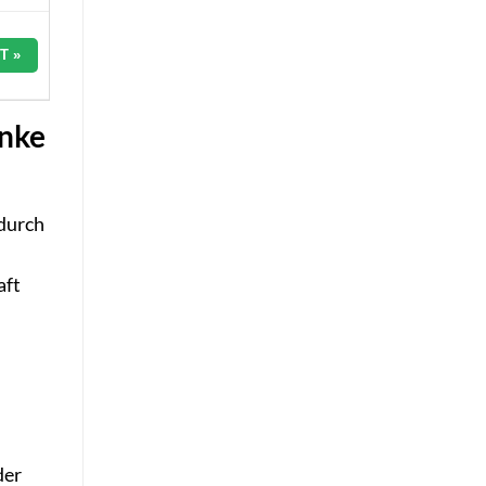
T »
enke
 durch
aft
der