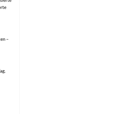
sierte
erte
ten –
ag.