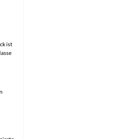
ck ist
lasse
en