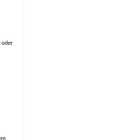
t oder
nem