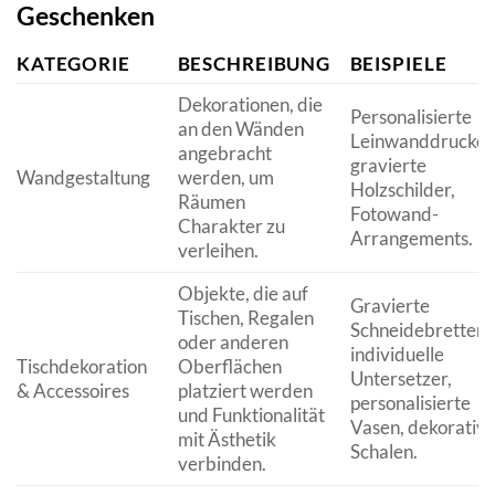
Geschenken
KATEGORIE
BESCHREIBUNG
BEISPIELE
Dekorationen, die
Personalisierte
an den Wänden
Leinwanddrucke,
angebracht
gravierte
Wandgestaltung
werden, um
Holzschilder,
Räumen
Fotowand-
Charakter zu
Arrangements.
verleihen.
Objekte, die auf
Gravierte
Tischen, Regalen
Schneidebretter,
oder anderen
individuelle
Tischdekoration
Oberflächen
Untersetzer,
& Accessoires
platziert werden
personalisierte
und Funktionalität
Vasen, dekorativ
mit Ästhetik
Schalen.
verbinden.