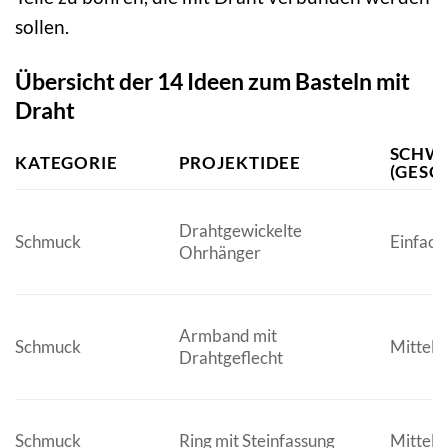
sollen.
Übersicht der 14 Ideen zum Basteln mit
Draht
SCHWI
KATEGORIE
PROJEKTIDEE
(GESC
Drahtgewickelte
Schmuck
Einfach
Ohrhänger
Armband mit
Schmuck
Mittel
Drahtgeflecht
Schmuck
Ring mit Steinfassung
Mittel