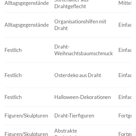
Alltagsgegenstände
Mittel
Drahtgeflecht
Organisationshilfen mit
Alltagsgegenstände
Einfach 
Draht
Draht-
Festlich
Einfach 
Weihnachtsbaumschmuck
Festlich
Osterdeko aus Draht
Einfach 
Festlich
Halloween-Dekorationen
Einfach 
Figuren/Skulpturen
Draht-Tierfiguren
Fortges
Abstrakte
Figuren/Skulpturen
Fortges