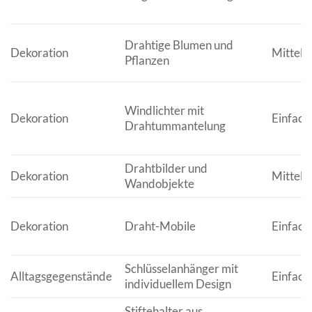
Drahtige Blumen und
Dekoration
Mittel b
Pflanzen
Windlichter mit
Dekoration
Einfach 
Drahtummantelung
Drahtbilder und
Dekoration
Mittel b
Wandobjekte
Dekoration
Draht-Mobile
Einfach 
Schlüsselanhänger mit
Alltagsgegenstände
Einfach
individuellem Design
Stiftehalter aus