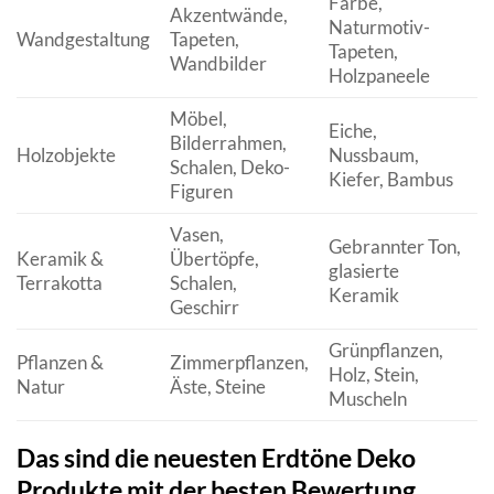
Farbe,
R
Akzentwände,
Naturmotiv-
A
Wandgestaltung
Tapeten,
Tapeten,
n
Wandbilder
Holzpaneele
A
Möbel,
Eiche,
N
Bilderrahmen,
Holzobjekte
Nussbaum,
W
Schalen, Deko-
Kiefer, Bambus
o
Figuren
Vasen,
Gebrannter Ton,
E
Keramik &
Übertöpfe,
glasierte
h
Terrakotta
Schalen,
Keramik
Ä
Geschirr
Grünpflanzen,
L
Pflanzen &
Zimmerpflanzen,
Holz, Stein,
F
Natur
Äste, Steine
Muscheln
E
Das sind die neuesten Erdtöne Deko
Produkte mit der besten Bewertung